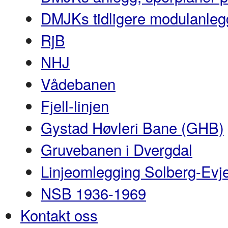
DMJKs tidligere modulanleg
RjB
NHJ
Vådebanen
Fjell-linjen
Gystad Høvleri Bane (GHB)
Gruvebanen i Dvergdal
Linjeomlegging Solberg-Evj
NSB 1936-1969
Kontakt oss