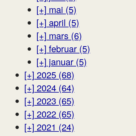
[+]
mai (5)
[+]
april (5)
[+]
mars (6)
[+]
februar (5)
[+]
januar (5)
[+]
2025 (68)
[+]
2024 (64)
[+]
2023 (65)
[+]
2022 (65)
[+]
2021 (24)