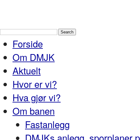
Drammen Modelljernbaneklubb
En
Nedre Buskerud
Forside
Om DMJK
Aktuelt
Hvor er vi?
Hva gjør vi?
Om banen
Fastanlegg
DMJKs anlegg, sporplaner pr