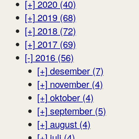
[+]
2020 (40)
[+]
2019 (68)
[+]
2018 (72)
[+]
2017 (69)
[-]
2016 (56)
[+]
desember (7)
[+]
november (4)
[+]
oktober (4)
[+]
september (5)
[+]
august (4)
[+]
juli (4)