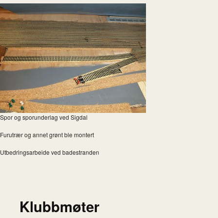
Spor og sporunderlag ved Sigdal
Furutrær og annet grønt ble montert
Utbedringsarbeide ved badestranden
Klubbmøter