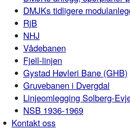
DMJKs tidligere modulanleg
RjB
NHJ
Vådebanen
Fjell-linjen
Gystad Høvleri Bane (GHB)
Gruvebanen i Dvergdal
Linjeomlegging Solberg-Evj
NSB 1936-1969
Kontakt oss