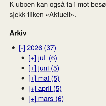
Klubben kan også ta i mot besø
sjekk fliken «Aktuelt».
Arkiv
[-]
2026 (37)
[+]
juli (6)
[+]
juni (5)
[+]
mai (5)
[+]
april (5)
[+]
mars (6)