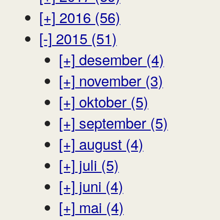
[+]
2016 (56)
[-]
2015 (51)
[+]
desember (4)
[+]
november (3)
[+]
oktober (5)
[+]
september (5)
[+]
august (4)
[+]
juli (5)
[+]
juni (4)
[+]
mai (4)