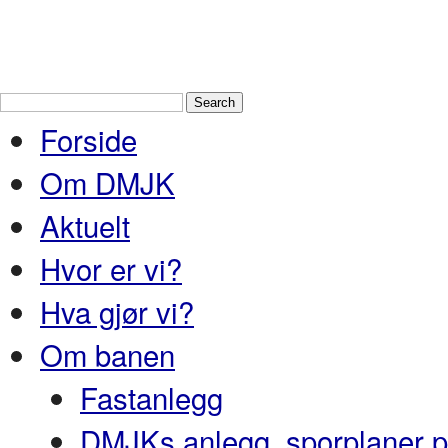
Drammen Modelljernbaneklubb
En
Nedre Buskerud
Forside
Om DMJK
Aktuelt
Hvor er vi?
Hva gjør vi?
Om banen
Fastanlegg
DMJKs anlegg, sporplaner pr