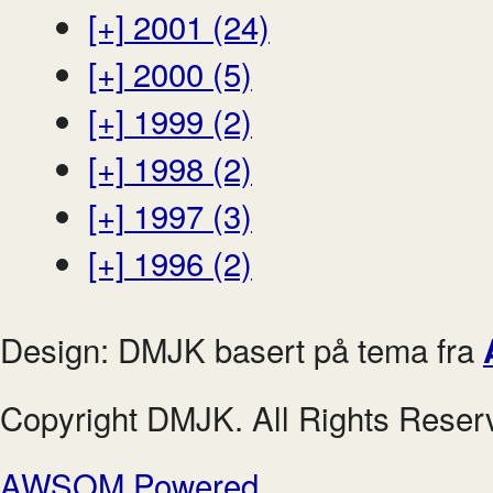
[+]
2001 (24)
[+]
2000 (5)
[+]
1999 (2)
[+]
1998 (2)
[+]
1997 (3)
[+]
1996 (2)
Design: DMJK basert på tema fra
Copyright DMJK. All Rights Reser
AWSOM Powered