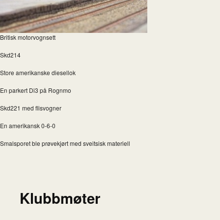
Britisk motorvognsett
Skd214
Store amerikanske diesellok
En parkert Di3 på Rognmo
Skd221 med flisvogner
En amerikansk 0-6-0
Smalsporet ble prøvekjørt med sveitsisk materiell
Klubbmøter