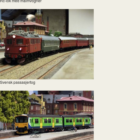
Rc-lok med malmvogner
Svensk passasjertog