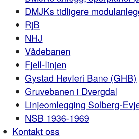
DMJKs tidligere modulanleg
RjB
NHJ
Vådebanen
Fjell-linjen
Gystad Høvleri Bane (GHB)
Gruvebanen i Dvergdal
Linjeomlegging Solberg-Evj
NSB 1936-1969
Kontakt oss