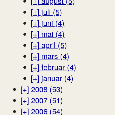
[+]
august (5)
[+]
juli (5)
[+]
juni (4)
[+]
mai (4)
[+]
april (5)
[+]
mars (4)
[+]
februar (4)
[+]
januar (4)
[+]
2008 (53)
[+]
2007 (51)
[+]
2006 (54)