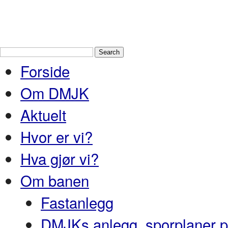
Drammen Modelljernbaneklubb
En
Nedre Buskerud
Forside
Om DMJK
Aktuelt
Hvor er vi?
Hva gjør vi?
Om banen
Fastanlegg
DMJKs anlegg, sporplaner pr