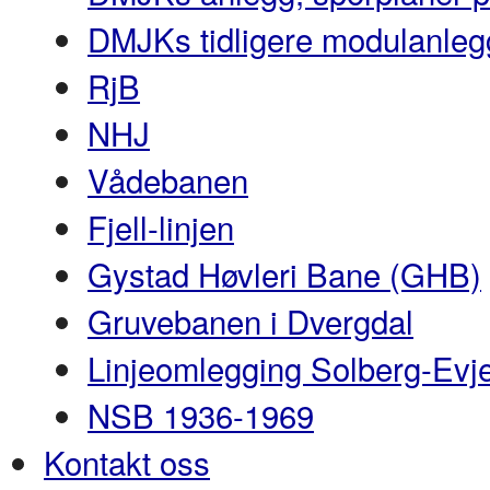
DMJKs tidligere modulanleg
RjB
NHJ
Vådebanen
Fjell-linjen
Gystad Høvleri Bane (GHB)
Gruvebanen i Dvergdal
Linjeomlegging Solberg-Evj
NSB 1936-1969
Kontakt oss