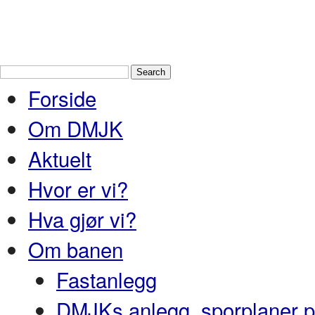
Drammen Modelljernbaneklubb
En
og Nedre Buskerud
Forside
Om DMJK
Aktuelt
Hvor er vi?
Hva gjør vi?
Om banen
Fastanlegg
DMJKs anlegg, sporplaner pr