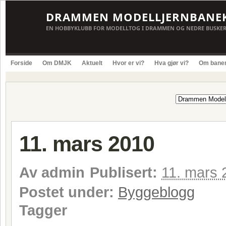
DRAMMEN MODELLJERNBANE
EN HOBBYKLUBB FOR MODELLTOG I DRAMMEN OG NEDRE BUSKE
Forside
Om DMJK
Aktuelt
Hvor er vi?
Hva gjør vi?
Om bane
11. mars 2010
Av
admin
Publisert:
11. mars 
Postet under:
Byggeblogg
Tagger