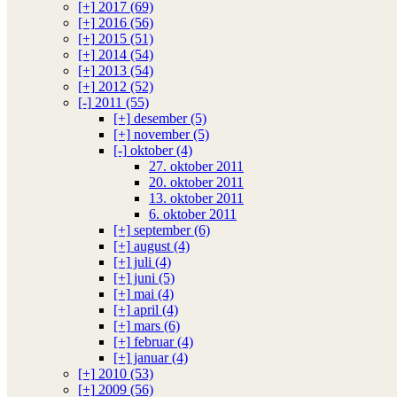
[+]
2017 (69)
[+]
2016 (56)
[+]
2015 (51)
[+]
2014 (54)
[+]
2013 (54)
[+]
2012 (52)
[-]
2011 (55)
[+]
desember (5)
[+]
november (5)
[-]
oktober (4)
27. oktober 2011
20. oktober 2011
13. oktober 2011
6. oktober 2011
[+]
september (6)
[+]
august (4)
[+]
juli (4)
[+]
juni (5)
[+]
mai (4)
[+]
april (4)
[+]
mars (6)
[+]
februar (4)
[+]
januar (4)
[+]
2010 (53)
[+]
2009 (56)