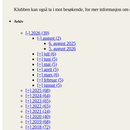
Klubben kan også ta i mot besøkende, for mer informasjon om d
Arkiv
[-]
2026 (39)
[-]
august (2)
6. august 2025
5. august 2026
[+]
juli (6)
[+]
juni (5)
[+]
mai (5)
[+]
april (5)
[+]
mars (6)
[+]
februar (5)
[+]
januar (5)
[+]
2025 (68)
[+]
2024 (64)
[+]
2023 (65)
[+]
2022 (65)
[+]
2021 (24)
[+]
2020 (40)
[+]
2019 (68)
[+]
2018 (72)