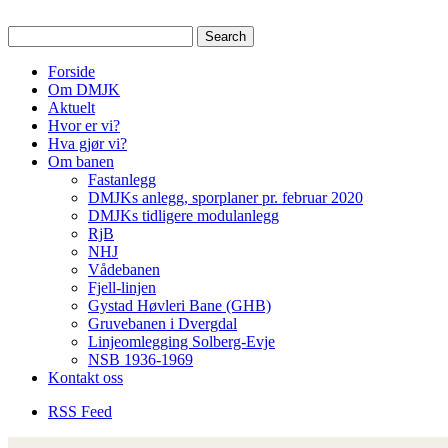
Drammen Modelljernbaneklubb
En hobbyklubb for modelltog i Dra
Forside
Om DMJK
Aktuelt
Hvor er vi?
Hva gjør vi?
Om banen
Fastanlegg
DMJKs anlegg, sporplaner pr. februar 2020
DMJKs tidligere modulanlegg
RjB
NHJ
Vådebanen
Fjell-linjen
Gystad Høvleri Bane (GHB)
Gruvebanen i Dvergdal
Linjeomlegging Solberg-Evje
NSB 1936-1969
Kontakt oss
RSS Feed