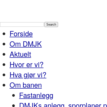
Drammen Modelljernbaneklubb
En
Nedre Buskerud
Forside
Om DMJK
Aktuelt
Hvor er vi?
Hva gjør vi?
Om banen
Fastanlegg
DMJKs anlegg, sporplaner pr