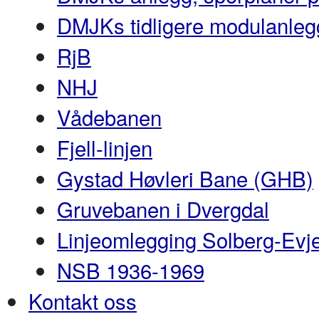
DMJKs tidligere modulanleg
RjB
NHJ
Vådebanen
Fjell-linjen
Gystad Høvleri Bane (GHB)
Gruvebanen i Dvergdal
Linjeomlegging Solberg-Evj
NSB 1936-1969
Kontakt oss