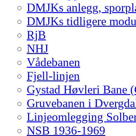
DMJKs anlegg, sporpla
DMJKs tidligere modu
RjB
NHJ
Vådebanen
Fjell-linjen
Gystad Høvleri Bane 
Gruvebanen i Dvergda
Linjeomlegging Solbe
NSB 1936-1969