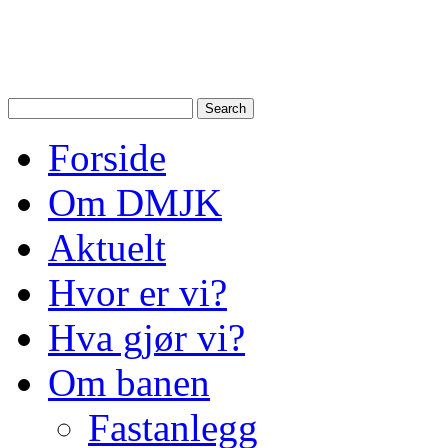
Drammen Modelljernbanek
modelltog i Drammen og N
Forside
Om DMJK
Aktuelt
Hvor er vi?
Hva gjør vi?
Om banen
Fastanlegg