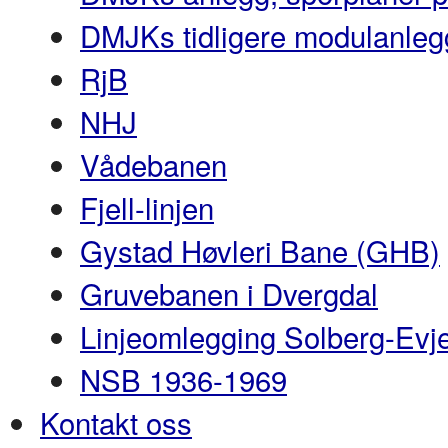
DMJKs tidligere modulanleg
RjB
NHJ
Vådebanen
Fjell-linjen
Gystad Høvleri Bane (GHB)
Gruvebanen i Dvergdal
Linjeomlegging Solberg-Evj
NSB 1936-1969
Kontakt oss