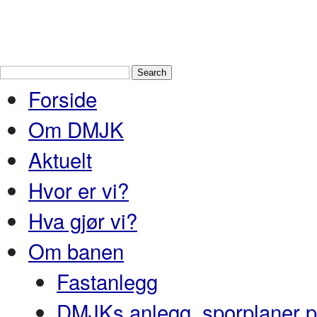
Drammen Modelljernbaneklubb
En
og Nedre Buskerud
Forside
Om DMJK
Aktuelt
Hvor er vi?
Hva gjør vi?
Om banen
Fastanlegg
DMJKs anlegg, sporplaner pr