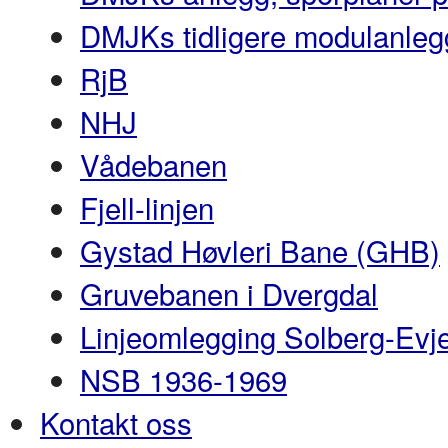
DMJKs tidligere modulanleg
RjB
NHJ
Vådebanen
Fjell-linjen
Gystad Høvleri Bane (GHB)
Gruvebanen i Dvergdal
Linjeomlegging Solberg-Evj
NSB 1936-1969
Kontakt oss