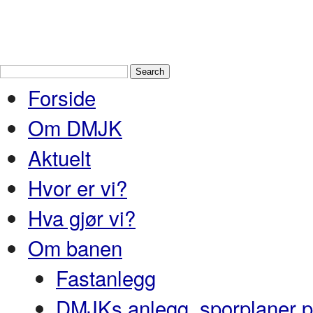
Drammen Modelljernbaneklubb
En
Nedre Buskerud
Forside
Om DMJK
Aktuelt
Hvor er vi?
Hva gjør vi?
Om banen
Fastanlegg
DMJKs anlegg, sporplaner pr