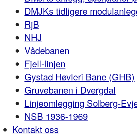
DMJKs tidligere modulanleg
RjB
NHJ
Vådebanen
Fjell-linjen
Gystad Høvleri Bane (GHB)
Gruvebanen i Dvergdal
Linjeomlegging Solberg-Evj
NSB 1936-1969
Kontakt oss