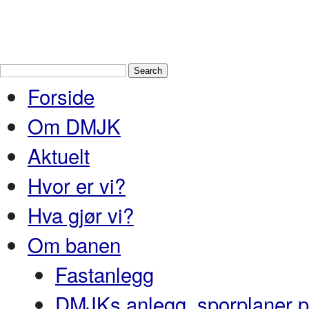
Drammen Modelljernbaneklubb
En
Nedre Buskerud
Forside
Om DMJK
Aktuelt
Hvor er vi?
Hva gjør vi?
Om banen
Fastanlegg
DMJKs anlegg, sporplaner pr