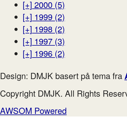
[+]
2000 (5)
[+]
1999 (2)
[+]
1998 (2)
[+]
1997 (3)
[+]
1996 (2)
Design: DMJK basert på tema fra
Copyright DMJK. All Rights Reser
AWSOM Powered