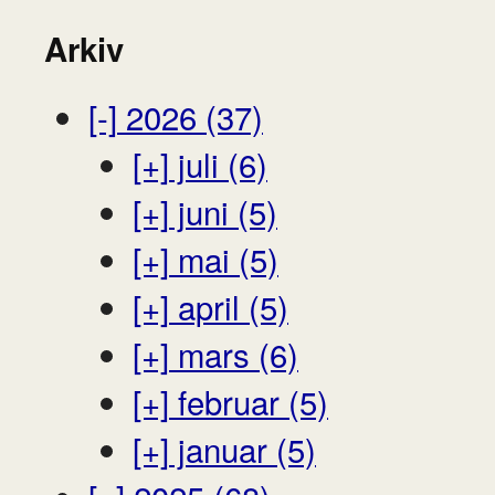
Arkiv
[-]
2026 (37)
[+]
juli (6)
[+]
juni (5)
[+]
mai (5)
[+]
april (5)
[+]
mars (6)
[+]
februar (5)
[+]
januar (5)