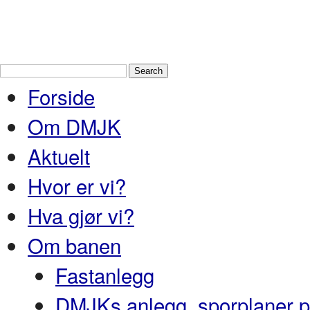
Drammen Modelljernbaneklubb
En
Nedre Buskerud
Forside
Om DMJK
Aktuelt
Hvor er vi?
Hva gjør vi?
Om banen
Fastanlegg
DMJKs anlegg, sporplaner pr