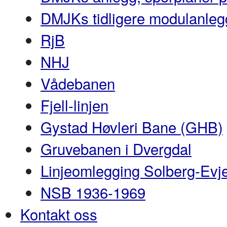
DMJKs tidligere modulanleg
RjB
NHJ
Vådebanen
Fjell-linjen
Gystad Høvleri Bane (GHB)
Gruvebanen i Dvergdal
Linjeomlegging Solberg-Evj
NSB 1936-1969
Kontakt oss