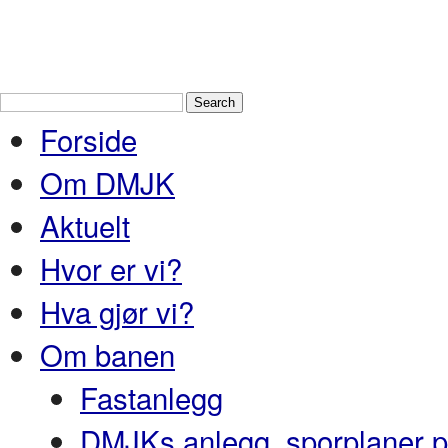
Drammen Modelljernbaneklubb
En
Nedre Buskerud
Forside
Om DMJK
Aktuelt
Hvor er vi?
Hva gjør vi?
Om banen
Fastanlegg
DMJKs anlegg, sporplaner pr