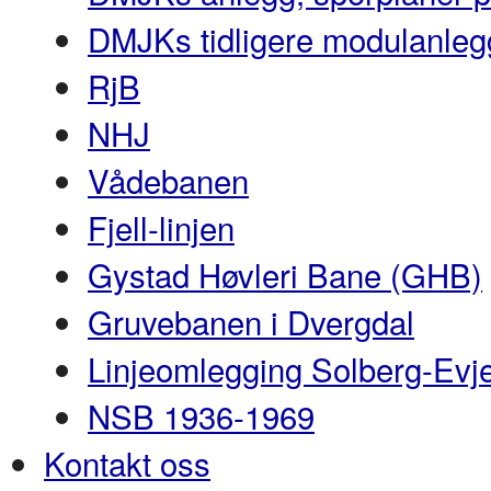
DMJKs tidligere modulanleg
RjB
NHJ
Vådebanen
Fjell-linjen
Gystad Høvleri Bane (GHB)
Gruvebanen i Dvergdal
Linjeomlegging Solberg-Evj
NSB 1936-1969
Kontakt oss