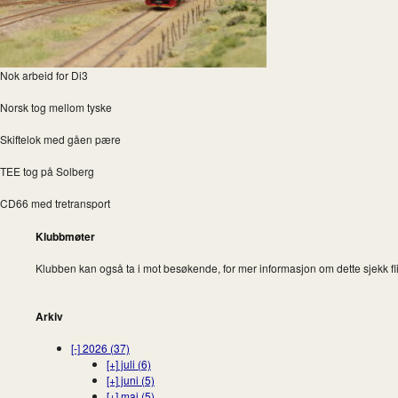
Nok arbeid for Di3
Norsk tog mellom tyske
Skiftelok med gåen pære
TEE tog på Solberg
CD66 med tretransport
Klubbmøter
Klubben kan også ta i mot besøkende, for mer informasjon om dette sjekk fl
Arkiv
[-]
2026 (37)
[+]
juli (6)
[+]
juni (5)
[+]
mai (5)