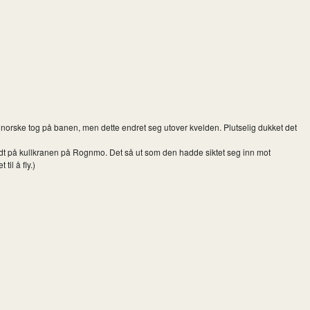
n norske tog på banen, men dette endret seg utover kvelden. Plutselig dukket det
undt på kullkranen på Rognmo. Det så ut som den hadde siktet seg inn mot
til å fly.)