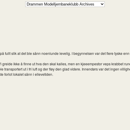
fullt slik at det ble sånn noenlunde levelig. I begynnelsen var det flere tyske en
Vi greide ikke å finne ut hva den skal kalles, men en kjeeempestor veps krabbet r
 transportert ut i fri luft og der fløy den glad videre. Innendørs var det ingen villighet 
forlot lokalet sånn i ellevetiden.