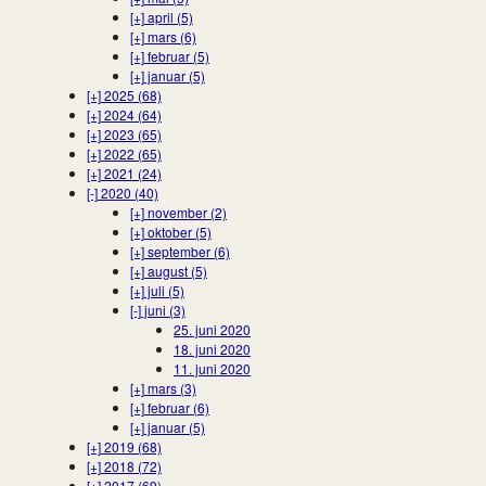
[+]
april (5)
[+]
mars (6)
[+]
februar (5)
[+]
januar (5)
[+]
2025 (68)
[+]
2024 (64)
[+]
2023 (65)
[+]
2022 (65)
[+]
2021 (24)
[-]
2020 (40)
[+]
november (2)
[+]
oktober (5)
[+]
september (6)
[+]
august (5)
[+]
juli (5)
[-]
juni (3)
25. juni 2020
18. juni 2020
11. juni 2020
[+]
mars (3)
[+]
februar (6)
[+]
januar (5)
[+]
2019 (68)
[+]
2018 (72)
[+]
2017 (69)