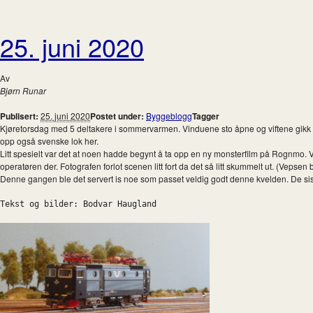
25. juni 2020
Av
Bjørn Runar
Publisert:
25. juni 2020
Postet under:
Byggeblogg
Tagger
Kjøretorsdag med 5 deltakere i sommervarmen. Vinduene sto åpne og viftene gikk på 
opp også svenske lok her.
Litt spesielt var det at noen hadde begynt å ta opp en ny monsterfilm på Rognmo. 
operatøren der. Fotografen forlot scenen litt fort da det så litt skummelt ut. (Vepsen ble
Denne gangen ble det servert is noe som passet veldig godt denne kvelden. De siste 
Tekst og bilder: Bodvar Haugland