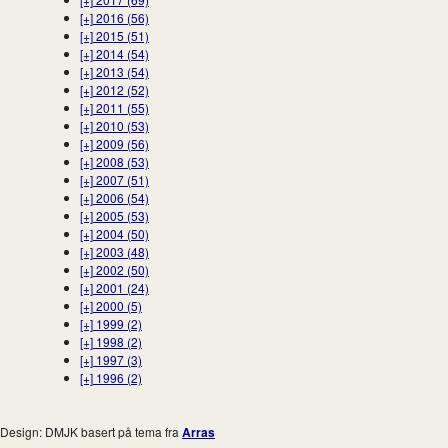
[+]
2016 (56)
[+]
2015 (51)
[+]
2014 (54)
[+]
2013 (54)
[+]
2012 (52)
[+]
2011 (55)
[+]
2010 (53)
[+]
2009 (56)
[+]
2008 (53)
[+]
2007 (51)
[+]
2006 (54)
[+]
2005 (53)
[+]
2004 (50)
[+]
2003 (48)
[+]
2002 (50)
[+]
2001 (24)
[+]
2000 (5)
[+]
1999 (2)
[+]
1998 (2)
[+]
1997 (3)
[+]
1996 (2)
Design: DMJK basert på tema fra
Arras