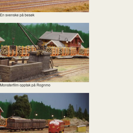
En svenske på besøk
Monsterfilm opptak på Rognmo