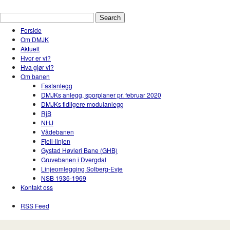
Drammen Modelljernbaneklubb
En hobbyklubb for modelltog i Drammen og Nedr
Forside
Om DMJK
Aktuelt
Hvor er vi?
Hva gjør vi?
Om banen
Fastanlegg
DMJKs anlegg, sporplaner pr. februar 2020
DMJKs tidligere modulanlegg
RjB
NHJ
Vådebanen
Fjell-linjen
Gystad Høvleri Bane (GHB)
Gruvebanen i Dvergdal
Linjeomlegging Solberg-Evje
NSB 1936-1969
Kontakt oss
RSS Feed