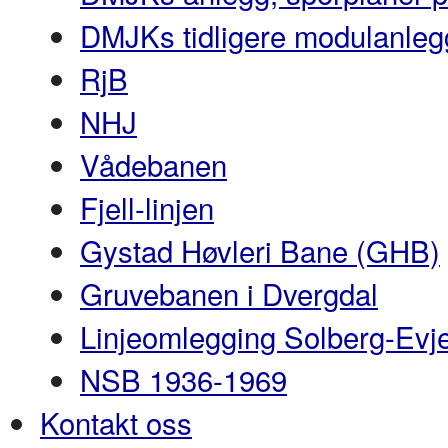
DMJKs tidligere modulanleg
RjB
NHJ
Vådebanen
Fjell-linjen
Gystad Høvleri Bane (GHB)
Gruvebanen i Dvergdal
Linjeomlegging Solberg-Evj
NSB 1936-1969
Kontakt oss