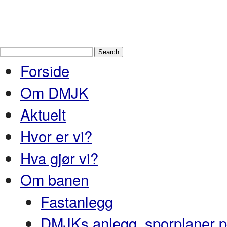
Drammen Modelljernbaneklubb
En
Nedre Buskerud
Forside
Om DMJK
Aktuelt
Hvor er vi?
Hva gjør vi?
Om banen
Fastanlegg
DMJKs anlegg, sporplaner pr