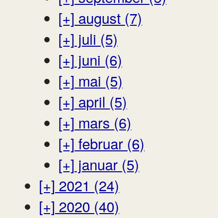
[+]
august (7)
[+]
juli (5)
[+]
juni (6)
[+]
mai (5)
[+]
april (5)
[+]
mars (6)
[+]
februar (6)
[+]
januar (5)
[+]
2021 (24)
[+]
2020 (40)