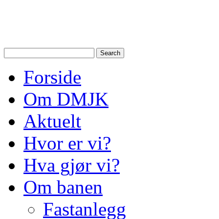
Drammen Modelljernbanek
modelltog i Drammen og N
Forside
Om DMJK
Aktuelt
Hvor er vi?
Hva gjør vi?
Om banen
Fastanlegg