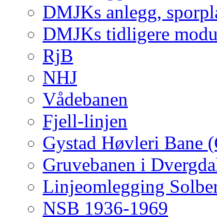
DMJKs anlegg, sporpla
DMJKs tidligere modu
RjB
NHJ
Vådebanen
Fjell-linjen
Gystad Høvleri Bane 
Gruvebanen i Dvergda
Linjeomlegging Solbe
NSB 1936-1969