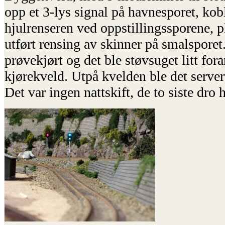
opp et 3-lys signal på havnesporet, kobl
hjulrenseren ved oppstillingssporene, pl
utført rensing av skinner på smalsporet
prøvekjørt og det ble støvsuget litt for
kjørekveld. Utpå kvelden ble det servert
Det var ingen nattskift, de to siste dro