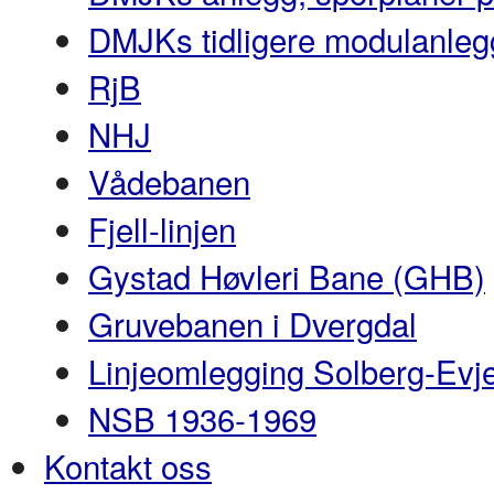
DMJKs tidligere modulanleg
RjB
NHJ
Vådebanen
Fjell-linjen
Gystad Høvleri Bane (GHB)
Gruvebanen i Dvergdal
Linjeomlegging Solberg-Evj
NSB 1936-1969
Kontakt oss