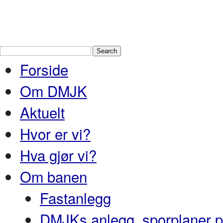
Drammen Modelljernbaneklubb
En
og Nedre Buskerud
Forside
Om DMJK
Aktuelt
Hvor er vi?
Hva gjør vi?
Om banen
Fastanlegg
DMJKs anlegg, sporplaner pr