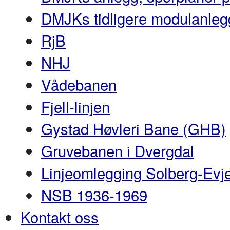
DMJKs tidligere modulanleg
RjB
NHJ
Vådebanen
Fjell-linjen
Gystad Høvleri Bane (GHB)
Gruvebanen i Dvergdal
Linjeomlegging Solberg-Evj
NSB 1936-1969
Kontakt oss