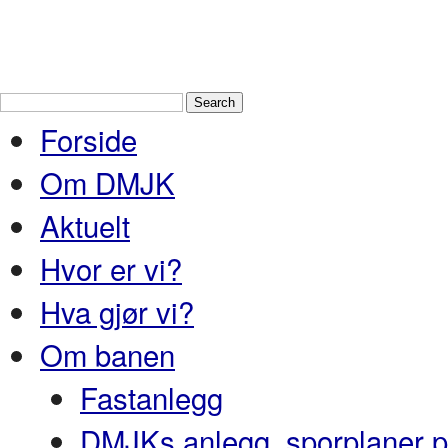
Drammen Modelljernbaneklubb
En
og Nedre Buskerud
Forside
Om DMJK
Aktuelt
Hvor er vi?
Hva gjør vi?
Om banen
Fastanlegg
DMJKs anlegg, sporplaner pr