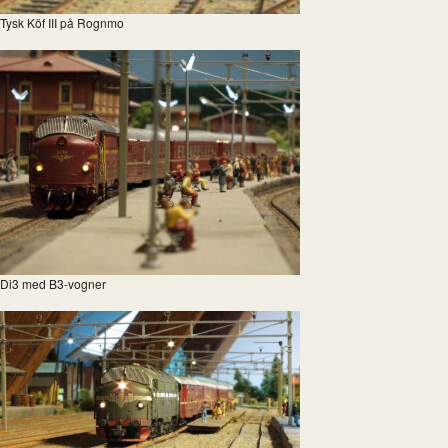
Tysk Köf III på Rognmo
Di3 med B3-vogner