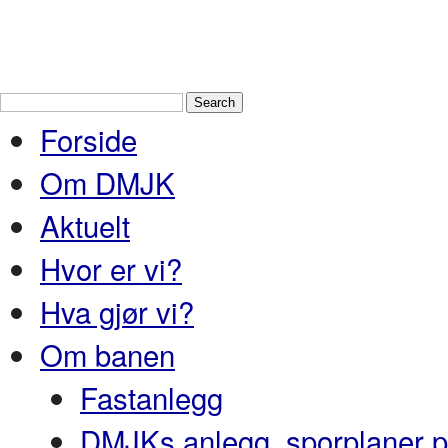
Drammen Modelljernbaneklubb
En
Nedre Buskerud
Forside
Om DMJK
Aktuelt
Hvor er vi?
Hva gjør vi?
Om banen
Fastanlegg
DMJKs anlegg, sporplaner pr