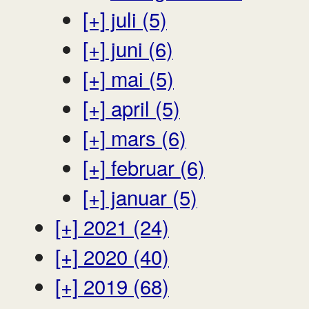
[+]
juli (5)
[+]
juni (6)
[+]
mai (5)
[+]
april (5)
[+]
mars (6)
[+]
februar (6)
[+]
januar (5)
[+]
2021 (24)
[+]
2020 (40)
[+]
2019 (68)