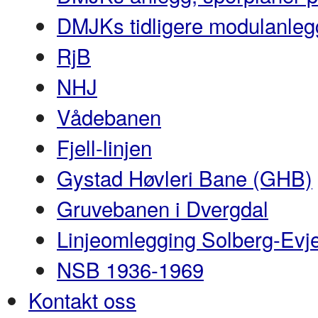
DMJKs tidligere modulanleg
RjB
NHJ
Vådebanen
Fjell-linjen
Gystad Høvleri Bane (GHB)
Gruvebanen i Dvergdal
Linjeomlegging Solberg-Evj
NSB 1936-1969
Kontakt oss