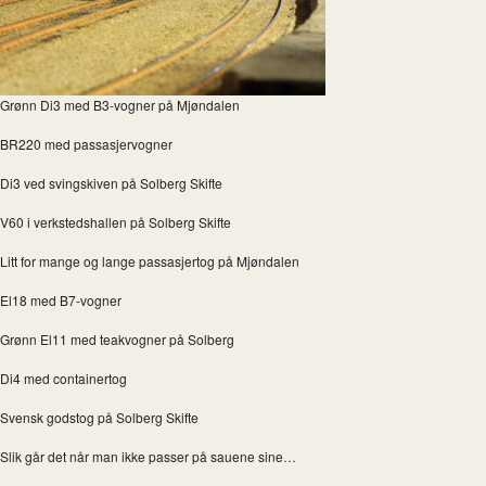
Grønn Di3 med B3-vogner på Mjøndalen
BR220 med passasjervogner
Di3 ved svingskiven på Solberg Skifte
V60 i verkstedshallen på Solberg Skifte
Litt for mange og lange passasjertog på Mjøndalen
El18 med B7-vogner
Grønn El11 med teakvogner på Solberg
Di4 med containertog
Svensk godstog på Solberg Skifte
Slik går det når man ikke passer på sauene sine…