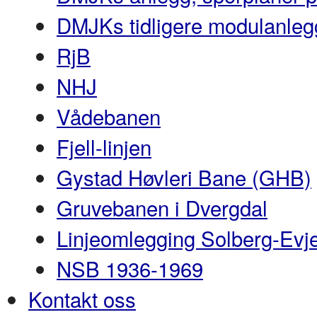
DMJKs tidligere modulanleg
RjB
NHJ
Vådebanen
Fjell-linjen
Gystad Høvleri Bane (GHB)
Gruvebanen i Dvergdal
Linjeomlegging Solberg-Evj
NSB 1936-1969
Kontakt oss