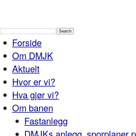
Drammen Modelljernbaneklubb
En
Nedre Buskerud
Forside
Om DMJK
Aktuelt
Hvor er vi?
Hva gjør vi?
Om banen
Fastanlegg
DMJKs anlegg, sporplaner pr