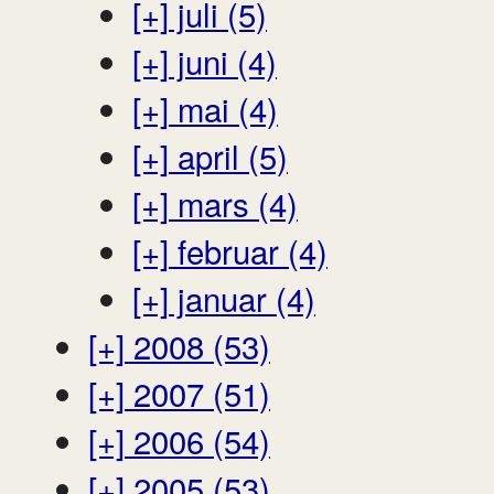
[+]
juli (5)
[+]
juni (4)
[+]
mai (4)
[+]
april (5)
[+]
mars (4)
[+]
februar (4)
[+]
januar (4)
[+]
2008 (53)
[+]
2007 (51)
[+]
2006 (54)
[+]
2005 (53)